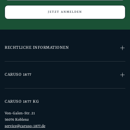
JETZT ANMELDEN
RECHTLICHE INFORMATIONEN
Impressum
Datenschutz
CARUSO 1877
Widerrufsrecht
Kontakt
Datenschutzanfrage-Seiten
Über uns
CARUSO 1877 KG
Allgemeine Geschäftsbedingungen
B2B Händlerzugang
Von-Galen-Str. 21
Versand & Lieferung
56076 Koblenz
Chor & Orchester Anmeldung
service@caruso-1877.de
Kundenkonto